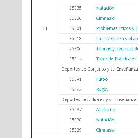
35035
Natación
35036
Gimnasia
III
35001
Problemas Éticos y F
35018
La enseñanza y el apre
25306
Teorías y Técnicas d
35014
Taller de Práctica d
Deportes de Conjunto y su Enseñanza
35041
Fútbol
35042
Rugby
Deportes Individuales y su Enseñanza 
35037
Atletismo
35038
Natación
35039
Gimnasia