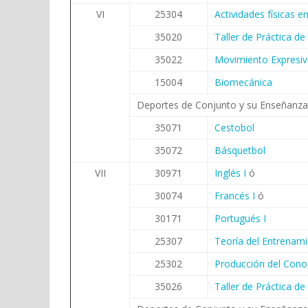
VI
25304
Actividades físicas e
35020
Taller de Práctica d
35022
Movimiento Expresiv
15004
Biomecánica
Deportes de Conjunto y su Enseñanza
35071
Cestobol
35072
Básquetbol
VII
30971
Inglés I
ó
30074
Francés I
ó
30171
Portugués I
25307
Teoría del Entrenami
25302
Producción del Cono
35026
Taller de Práctica d