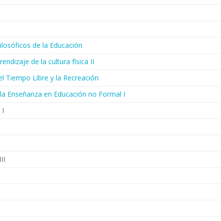
ilosóficos de la Educación
ndizaje de la cultura física II
el Tiempo Libre y la Recreación
e la Enseñanza en Educación no Formal I
 I
III