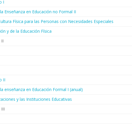
o I
e la Enseñanza en Educación no Formal II
ultura Física para las Personas con Necesidades Especiales
ión y de la Educación Física
 II
o II
e la enseñanza en Educación Formal I (anual)
aciones y las Instituciones Educativas
III