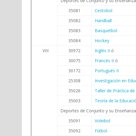
Deportes de Conjunto y su Enseñanz
35081
Cestobol
35082
Handball
35083
Basquetbol
35084
Hockey
VIII
30972
Inglés II
ó
30075
Francés II
ó
30172
Portugués II
25308
Investigación en Edu
35026
Taller de Práctica d
35003
Teoría de la Educació
Deportes de Conjunto y su Enseñanza
35091
Voleibol
35092
Fútbol