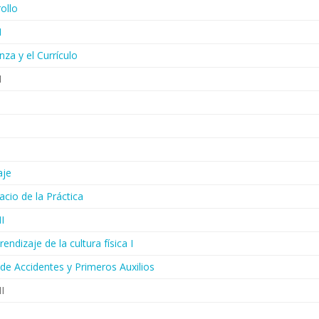
ollo
I
za y el Currículo
I
aje
acio de la Práctica
I
endizaje de la cultura física I
 de Accidentes y Primeros Auxilios
 II