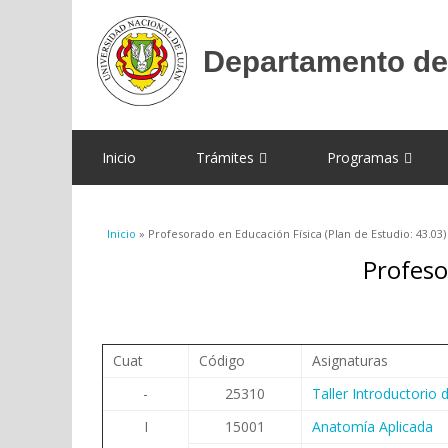
Inicio
Trámites
Programas
Se encuentra usted aquí
Inicio
» Profesorado en Educación Física (Plan de Estudio: 43.03)
Profeso
Cuat
Código
Asignaturas
-
25310
Taller Introductorio
I
15001
Anatomía Aplicada