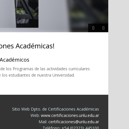
iones Académicas!
s Académicos
 de los Programas de las actividades curriculares
e los estudiantes de nuestra Universidad.
Sitio Web Dpto. de Certificaciones Académicas
Web:
www.certificaciones.unlu.edu.ar
Mail:
certificaciones@unlu.edu.ar
Teléfono: +54 (02323) 445100