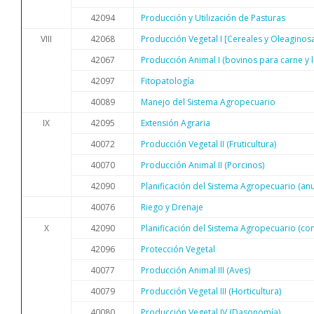
42094
Producción y Utilización de Pasturas
VIII
42068
Producción Vegetal I [Cereales y Oleaginos
42067
Producción Animal I (bovinos para carne y 
42097
Fitopatología
40089
Manejo del Sistema Agropecuario
IX
42095
Extensión Agraria
40072
Producción Vegetal II (Fruticultura)
40070
Producción Animal II (Porcinos)
42090
Planificación del Sistema Agropecuario (anu
40076
Riego y Drenaje
X
42090
Planificación del Sistema Agropecuario (con
42096
Protección Vegetal
40077
Producción Animal III (Aves)
40079
Producción Vegetal III (Horticultura)
40080
Producción Vegetal IV (Dasonomía)