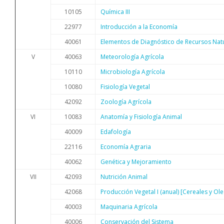
10105
Química III
22977
Introducción a la Economía
40061
Elementos de Diagnóstico de Recursos Nat
V
40063
Meteorología Agrícola
10110
Microbiología Agrícola
10080
Fisiología Vegetal
42092
Zoología Agrícola
VI
10083
Anatomía y Fisiología Animal
40009
Edafología
22116
Economía Agraria
40062
Genética y Mejoramiento
VII
42093
Nutrición Animal
42068
Producción Vegetal I (anual) [Cereales y Ol
40003
Maquinaria Agrícola
40006
Conservación del Sistema