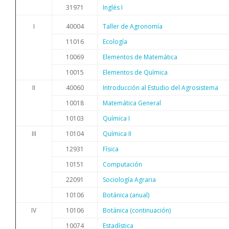
31971
Inglés I
40004
Taller de Agronomía
I
11016
Ecología
10069
Elementos de Matemática
10015
Elementos de Química
II
40060
Introducción al Estudio del Agrosistema
10018
Matemática General
10103
Química I
III
10104
Química II
12931
Física
10151
Computación
22091
Sociología Agraria
10106
Botánica (anual)
IV
10106
Botánica (continuación)
10074
Estadística