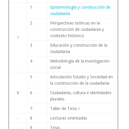
1
Epistemología y construcción de
ciudadanía
2
Perspectivas teóricas en la
construcción de ciudadanía y
contexto histórico
I
3
Educación y construcción de la
ciudadanía
4
Metodología de la investigación
social
5
Articulación Estado y Sociedad en
la construcción de la ciudadanía
II
6
Ciudadanía, cultura e identidades
plurales
7
Taller de Tesis I
-
8
Lecturas orientadas
-
9
Tesis