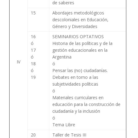
de saberes
15
Abordajes metodológicos
descoloniales en Educación,
Género y Diversidades
16
SEMINARIOS OPTATIVOS
ó
Historia de las políticas y de la
17
gestión educacionales en la
ó
Argentina
IV
18
ó
ó
Pensar las (no) ciudadanías.
19
Debates en torno a las
subjetividades políticas
ó
Materiales curriculares en
educación para la construcción de
ciudadanía y la inclusión
ó
Tema Libre
20
Taller de Tesis III